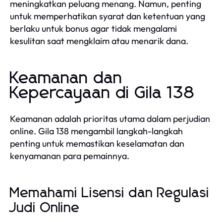
meningkatkan peluang menang. Namun, penting
untuk memperhatikan syarat dan ketentuan yang
berlaku untuk bonus agar tidak mengalami
kesulitan saat mengklaim atau menarik dana.
Keamanan dan
Kepercayaan di Gila 138
Keamanan adalah prioritas utama dalam perjudian
online. Gila 138 mengambil langkah-langkah
penting untuk memastikan keselamatan dan
kenyamanan para pemainnya.
Memahami Lisensi dan Regulasi
Judi Online