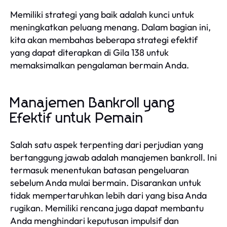
Memiliki strategi yang baik adalah kunci untuk
meningkatkan peluang menang. Dalam bagian ini,
kita akan membahas beberapa strategi efektif
yang dapat diterapkan di Gila 138 untuk
memaksimalkan pengalaman bermain Anda.
Manajemen Bankroll yang
Efektif untuk Pemain
Salah satu aspek terpenting dari perjudian yang
bertanggung jawab adalah manajemen bankroll. Ini
termasuk menentukan batasan pengeluaran
sebelum Anda mulai bermain. Disarankan untuk
tidak mempertaruhkan lebih dari yang bisa Anda
rugikan. Memiliki rencana juga dapat membantu
Anda menghindari keputusan impulsif dan