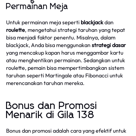
Permainan Meja
Untuk permainan meja seperti
blackjack
dan
roulette
, mengetahui strategi taruhan yang tepat
bisa menjadi faktor penentu. Misalnya, dalam
blackjack, Anda bisa menggunakan
strategi dasar
yang mencakup kapan harus menggambar kartu
atau menghentikan permainan. Sedangkan untuk
roulette, pemain bisa mempertimbangkan sistem
taruhan seperti Martingale atau Fibonacci untuk
merencanakan taruhan mereka.
Bonus dan Promosi
Menarik di Gila 138
Bonus dan promosi adalah cara yang efektif untuk