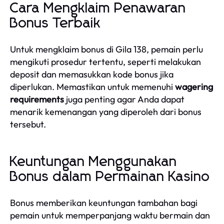
Cara Mengklaim Penawaran
Bonus Terbaik
Untuk mengklaim bonus di Gila 138, pemain perlu
mengikuti prosedur tertentu, seperti melakukan
deposit dan memasukkan kode bonus jika
diperlukan. Memastikan untuk memenuhi
wagering
requirements
juga penting agar Anda dapat
menarik kemenangan yang diperoleh dari bonus
tersebut.
Keuntungan Menggunakan
Bonus dalam Permainan Kasino
Bonus memberikan keuntungan tambahan bagi
pemain untuk memperpanjang waktu bermain dan