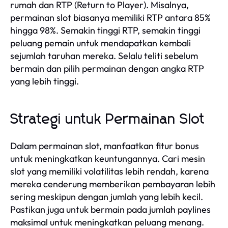
rumah dan RTP (Return to Player). Misalnya,
permainan slot biasanya memiliki RTP antara 85%
hingga 98%. Semakin tinggi RTP, semakin tinggi
peluang pemain untuk mendapatkan kembali
sejumlah taruhan mereka. Selalu teliti sebelum
bermain dan pilih permainan dengan angka RTP
yang lebih tinggi.
Strategi untuk Permainan Slot
Dalam permainan slot, manfaatkan fitur bonus
untuk meningkatkan keuntungannya. Cari mesin
slot yang memiliki volatilitas lebih rendah, karena
mereka cenderung memberikan pembayaran lebih
sering meskipun dengan jumlah yang lebih kecil.
Pastikan juga untuk bermain pada jumlah paylines
maksimal untuk meningkatkan peluang menang.