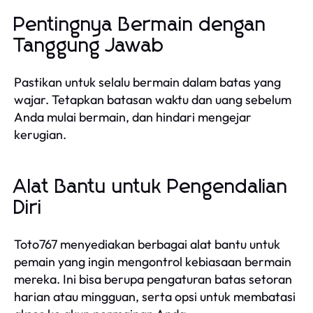
Pentingnya Bermain dengan
Tanggung Jawab
Pastikan untuk selalu bermain dalam batas yang
wajar. Tetapkan batasan waktu dan uang sebelum
Anda mulai bermain, dan hindari mengejar
kerugian.
Alat Bantu untuk Pengendalian
Diri
Toto767 menyediakan berbagai alat bantu untuk
pemain yang ingin mengontrol kebiasaan bermain
mereka. Ini bisa berupa pengaturan batas setoran
harian atau mingguan, serta opsi untuk membatasi