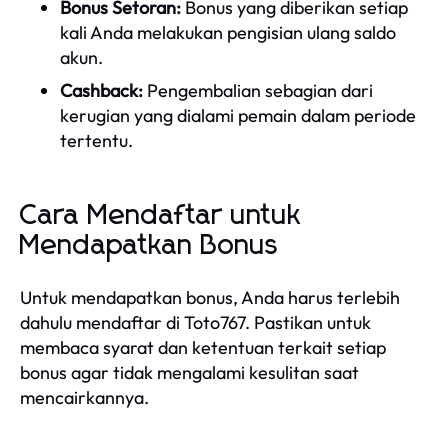
Bonus Setoran:
Bonus yang diberikan setiap
kali Anda melakukan pengisian ulang saldo
akun.
Cashback:
Pengembalian sebagian dari
kerugian yang dialami pemain dalam periode
tertentu.
Cara Mendaftar untuk
Mendapatkan Bonus
Untuk mendapatkan bonus, Anda harus terlebih
dahulu mendaftar di Toto767. Pastikan untuk
membaca syarat dan ketentuan terkait setiap
bonus agar tidak mengalami kesulitan saat
mencairkannya.