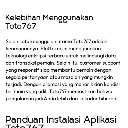
Kelebihan Menggunakan
Toto767
Salah satu keunggulan utama Toto767 adalah
keamanannya. Platform ini menggunakan
teknologi enkripsi terbaru untuk melindungi data
dan transaksi pemain. Selain itu, customer support
yang responsif siap membantu pemain dengan
segala pertanyaan atau masalah yang mungkin
terjadi. Dengan promosi yang menarik dan kondisi
bermain yang adil, Toto767 memastikan bahwa
pengalaman judi Anda lebih dari sekadar hiburan.
Panduan Instalasi Aplikasi